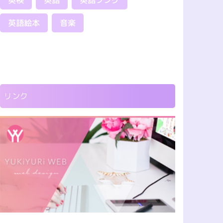
英検
英語
英語ソング
英語絵本
音楽
リンク