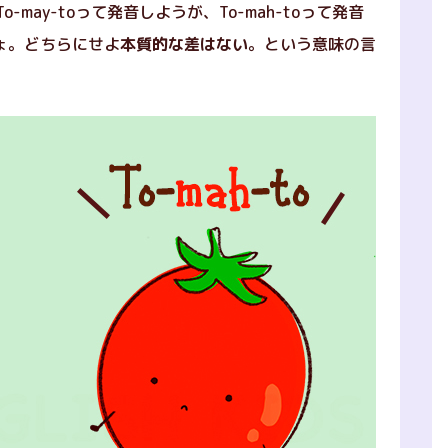
o-may-toって発音しようが、To-mah-toって発音
ょ。どちらにせよ
本質的な差はない
。という意味の言