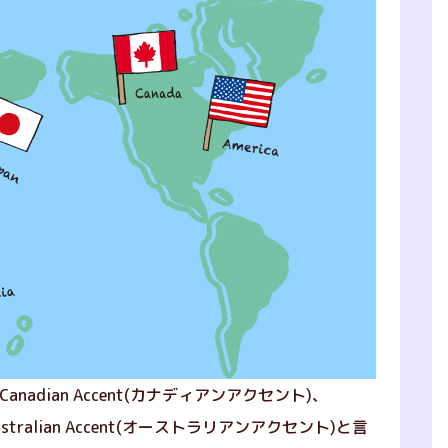
Canadian Accent(カナディアンアクセント)、
ustralian Accent(オーストラリアンアクセント)と言