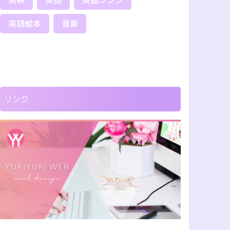
英検
英語
英語ソング
英語絵本
音楽
リンク