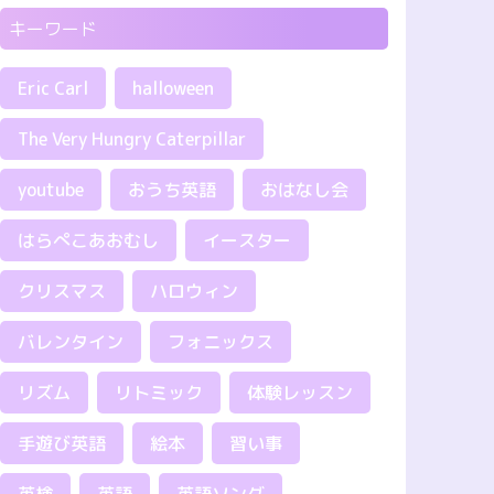
キーワード
Eric Carl
halloween
The Very Hungry Caterpillar
youtube
おうち英語
おはなし会
はらぺこあおむし
イースター
クリスマス
ハロウィン
バレンタイン
フォニックス
リズム
リトミック
体験レッスン
手遊び英語
絵本
習い事