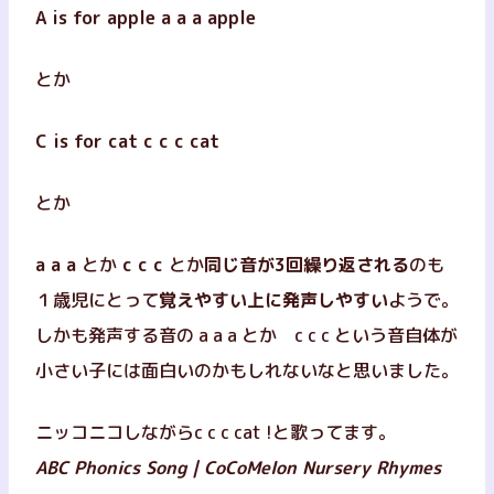
A is for apple
a a a
apple
とか
C is for cat
c c c
cat
とか
a a a
とか
c c c
とか
同じ音が3回繰り返される
のも
１歳児にとって
覚えやすい上に発声しやすい
ようで。
しかも発声する音の a a a とか c c c という音自体が
小さい子には面白いのかもしれないなと思いました。
ニッコニコしながら
c c c cat
!と歌ってます。
ABC Phonics Song | CoCoMelon Nursery Rhymes