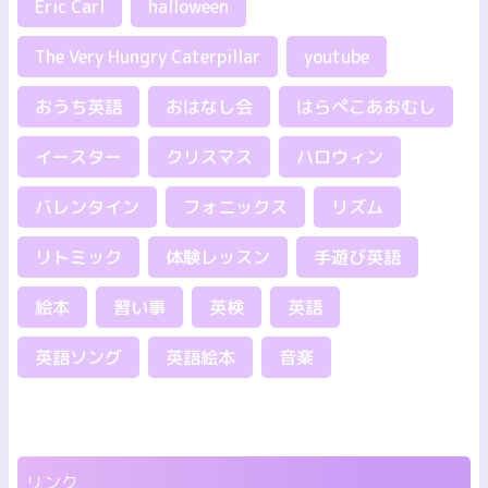
Eric Carl
halloween
The Very Hungry Caterpillar
youtube
おうち英語
おはなし会
はらぺこあおむし
イースター
クリスマス
ハロウィン
バレンタイン
フォニックス
リズム
リトミック
体験レッスン
手遊び英語
絵本
習い事
英検
英語
英語ソング
英語絵本
音楽
リンク