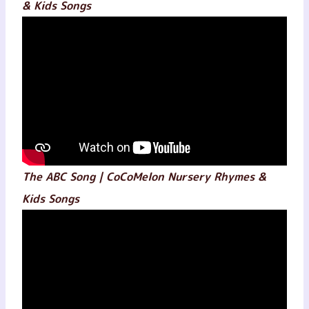
& Kids Songs
The ABC Song | CoCoMelon Nursery Rhymes &
Kids Songs