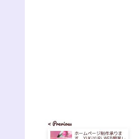
< Previous
ホームページ制作承りま
す。YUKiYURi WEB開業し