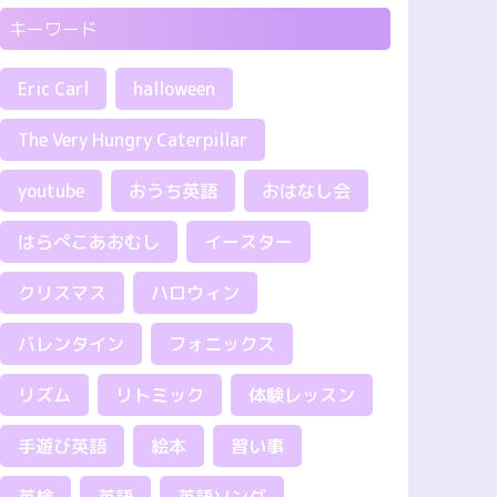
キーワード
Eric Carl
halloween
The Very Hungry Caterpillar
youtube
おうち英語
おはなし会
はらぺこあおむし
イースター
クリスマス
ハロウィン
バレンタイン
フォニックス
リズム
リトミック
体験レッスン
手遊び英語
絵本
習い事