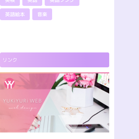
英検
英語
英語ソング
英語絵本
音楽
リンク