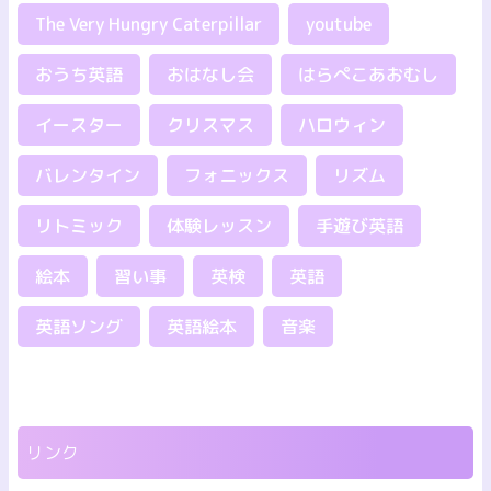
The Very Hungry Caterpillar
youtube
おうち英語
おはなし会
はらぺこあおむし
イースター
クリスマス
ハロウィン
バレンタイン
フォニックス
リズム
リトミック
体験レッスン
手遊び英語
絵本
習い事
英検
英語
英語ソング
英語絵本
音楽
リンク