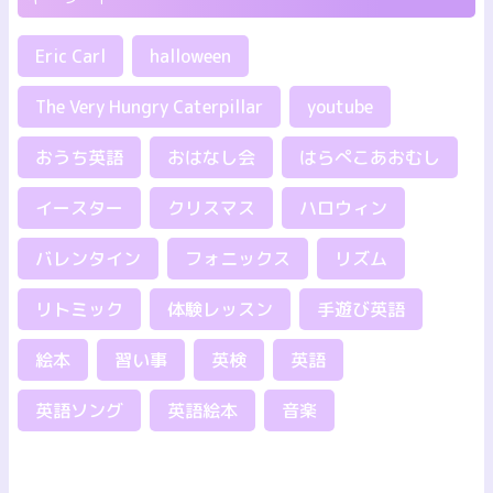
Eric Carl
halloween
The Very Hungry Caterpillar
youtube
おうち英語
おはなし会
はらぺこあおむし
イースター
クリスマス
ハロウィン
バレンタイン
フォニックス
リズム
リトミック
体験レッスン
手遊び英語
絵本
習い事
英検
英語
英語ソング
英語絵本
音楽