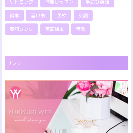
リトミック
体験レッスン
手遊び英語
絵本
習い事
英検
英語
英語ソング
英語絵本
音楽
リンク