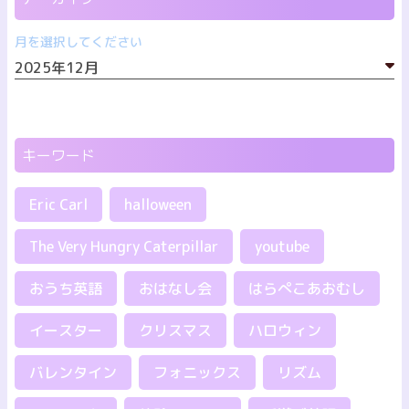
月を選択してください
キーワード
Eric Carl
halloween
The Very Hungry Caterpillar
youtube
おうち英語
おはなし会
はらぺこあおむし
イースター
クリスマス
ハロウィン
バレンタイン
フォニックス
リズム