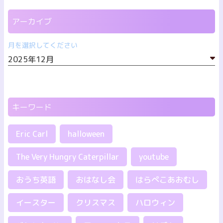
アーカイブ
月を選択してください
キーワード
Eric Carl
halloween
The Very Hungry Caterpillar
youtube
おうち英語
おはなし会
はらぺこあおむし
イースター
クリスマス
ハロウィン