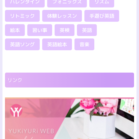
バレンタイン
フォニックス
リズム
リトミック
体験レッスン
手遊び英語
絵本
習い事
英検
英語
英語ソング
英語絵本
音楽
リンク