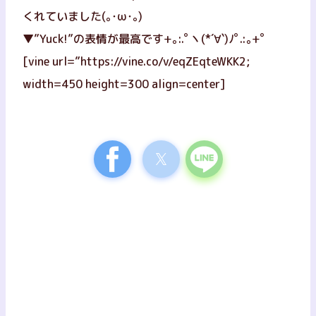
くれていました(｡･ω･｡)
▼”Yuck!”の表情が最高です+｡:.ﾟヽ(*´∀`)ﾉﾟ.:｡+ﾟ
[vine url=”https://vine.co/v/eqZEqteWKK2;
width=450 height=300 align=center]