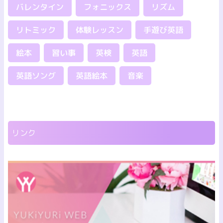
バレンタイン
フォニックス
リズム
リトミック
体験レッスン
手遊び英語
絵本
習い事
英検
英語
英語ソング
英語絵本
音楽
リンク