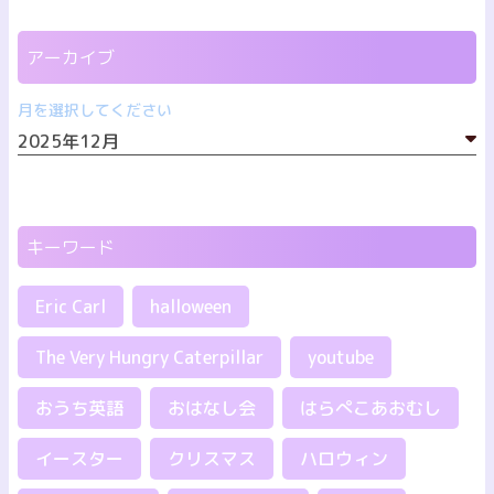
アーカイブ
月を選択してください
キーワード
Eric Carl
halloween
The Very Hungry Caterpillar
youtube
おうち英語
おはなし会
はらぺこあおむし
イースター
クリスマス
ハロウィン