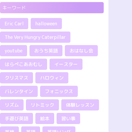
キーワード
Eric Carl
halloween
The Very Hungry Caterpillar
youtube
おうち英語
おはなし会
はらぺこあおむし
イースター
クリスマス
ハロウィン
バレンタイン
フォニックス
リズム
リトミック
体験レッスン
手遊び英語
絵本
習い事