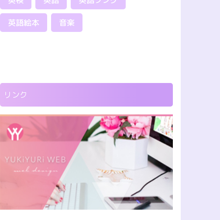
英検
英語
英語ソング
英語絵本
音楽
リンク