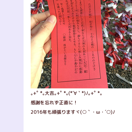
｡+ﾟ *｡大吉｡+ﾟ *｡(*´∀｀*)ﾉ｡+ﾟ *｡
感謝を忘れず正直に！
2016年も頑張りますヾ(○｀・ω・´○)ﾉ