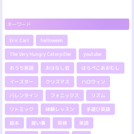
キーワード
Eric Carl
halloween
The Very Hungry Caterpillar
youtube
おうち英語
おはなし会
はらぺこあおむし
イースター
クリスマス
ハロウィン
バレンタイン
フォニックス
リズム
リトミック
体験レッスン
手遊び英語
絵本
習い事
英検
英語