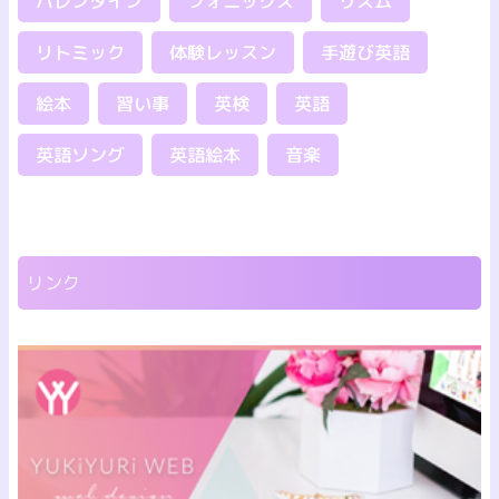
バレンタイン
フォニックス
リズム
リトミック
体験レッスン
手遊び英語
絵本
習い事
英検
英語
英語ソング
英語絵本
音楽
リンク