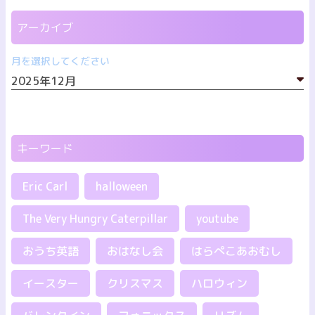
アーカイブ
月を選択してください
キーワード
Eric Carl
halloween
The Very Hungry Caterpillar
youtube
おうち英語
おはなし会
はらぺこあおむし
イースター
クリスマス
ハロウィン