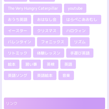
The Very Hungry Caterpillar
youtube
おうち英語
おはなし会
はらぺこあおむし
イースター
クリスマス
ハロウィン
バレンタイン
フォニックス
リズム
リトミック
体験レッスン
手遊び英語
絵本
習い事
英検
英語
英語ソング
英語絵本
音楽
リンク