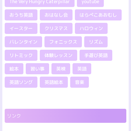
The Very Hungry Caterpillar
youtube
おうち英語
おはなし会
はらぺこあおむし
イースター
クリスマス
ハロウィン
バレンタイン
フォニックス
リズム
リトミック
体験レッスン
手遊び英語
絵本
習い事
英検
英語
英語ソング
英語絵本
音楽
リンク