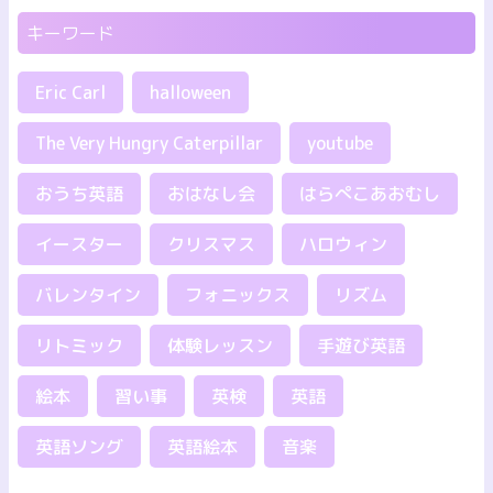
キーワード
Eric Carl
halloween
The Very Hungry Caterpillar
youtube
おうち英語
おはなし会
はらぺこあおむし
イースター
クリスマス
ハロウィン
バレンタイン
フォニックス
リズム
リトミック
体験レッスン
手遊び英語
絵本
習い事
英検
英語
英語ソング
英語絵本
音楽