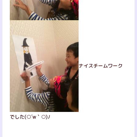
ナイスチームワーク
でした
(○´w｀○)ﾉ